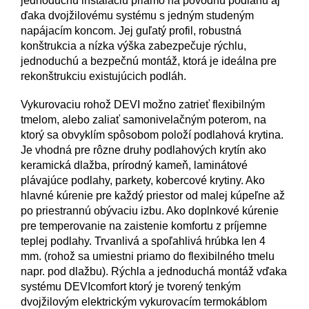
jednoduchú inštaláciu priamo na pôvodnú podlahu aj
ďaka dvojžilovému systému s jedným studeným
napájacím koncom.
Jej
guľatý
profil
,
robustná
konštrukcia
a
nízka
výška
zabezpečuje rýchlu
,
jednoduchú
a
bezpečnú montáž
,
ktorá je ideálna
pre
rekonštrukciu
existujúcich
podláh
.
Vykurovaciu rohož DEVI možno zatrieť flexibilným
tmelom, alebo zaliať samonivelačným poterom, na
ktorý sa obvyklím spôsobom položí podlahová krytina.
Je vhodná pre rôzne druhy podlahových krytín ako
keramická dlažba, prírodný kameň, laminátové
plávajúce podlahy, parkety, kobercové krytiny.
Ako
hlavné kúrenie pre každý priestor od malej kúpeľne až
po priestrannú obývaciu izbu.
Ako doplnkové kúrenie
pre temperovanie na zaistenie komfortu z príjemne
teplej podlahy.
Trvanlivá a spoľahlivá h
rúbka len 4
mm. (rohož sa umiestni priamo do flexibilného tmelu
napr. pod dlažbu).
Rýchla a jednoduchá montáž vďaka
systému DEVIcomfort ktorý je tvorený tenkým
dvojžilovým elektrickým vykurovacím termokáblom