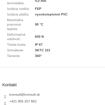
4,0 mm
termokábla
:
Izolácia vodiča
:
FEP
Izolácia plášťa
:
vysokoteplotné PVC
Maximálna
pracovná
90 °C
teplota
:
Deformačná
600 N
odolnosť
:
Trieda krytia
:
IP 67
Schválenie
:
SKTC 101
Tienenie
:
360°
Z
á
p
ä
Kontakt
t
i
tconsult
@
tconsult.sk
e
+421 905 257 862