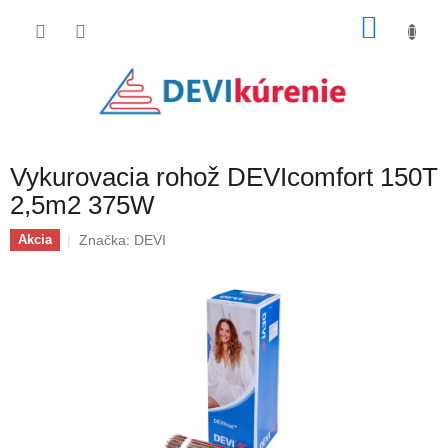
Prejsť
NÁKU
na
obsah
KOŠÍK
Vykurovacia rohož DEVIcomfort 150T
2,5m2 375W
Značka:
DEVI
Akcia