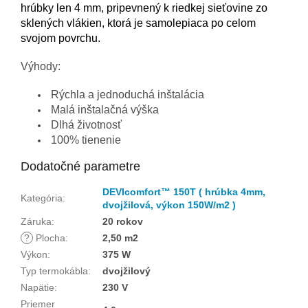
hrúbky len 4 mm, pripevnený k riedkej sieťovine zo
sklených vlákien, ktorá je samolepiaca po celom
svojom povrchu.
Výhody:
Rýchla a jednoduchá inštalácia
Malá inštalačná výška
Dlhá životnosť
100% tienenie
Dodatočné parametre
DEVIcomfort™ 150T ( hrúbka 4mm,
Kategória
:
dvojžilová, výkon 150W/m2 )
Záruka
:
20 rokov
?
Plocha
:
2,50 m2
Výkon
:
375 W
Typ termokábla
:
dvojžilový
Napätie
:
230 V
Priemer