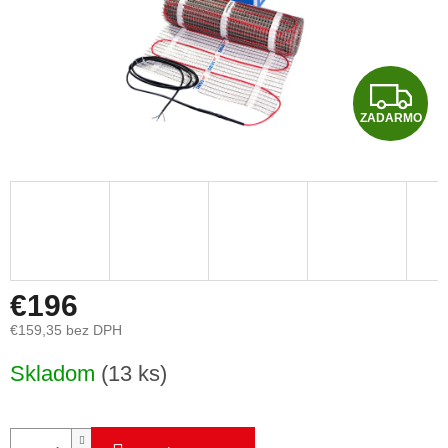
Z
ZADARMO
A
D
A
R
M
€196
€159,35 bez DPH
O
Jednotková
Skladom
(13 ks)
cena: