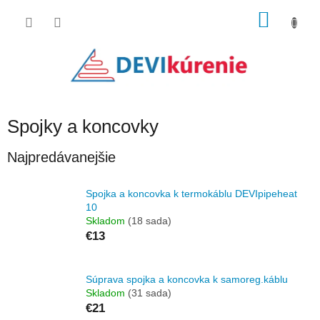
Prejsť
NÁKU
na
obsah
KOŠÍK
Spojky a koncovky
Najpredávanejšie
Spojka a koncovka k termokáblu DEVIpipeheat
10
Skladom
(18 sada)
€13
Súprava spojka a koncovka k samoreg.káblu
Skladom
(31 sada)
€21