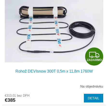
O
Z
ZADARMO
A
Rohož DEVIsnow 300T 0,5m x 11,8m 1760W
D
A
Na objednávku
R
€313,01 bez DPH
DETAIL
€385
M