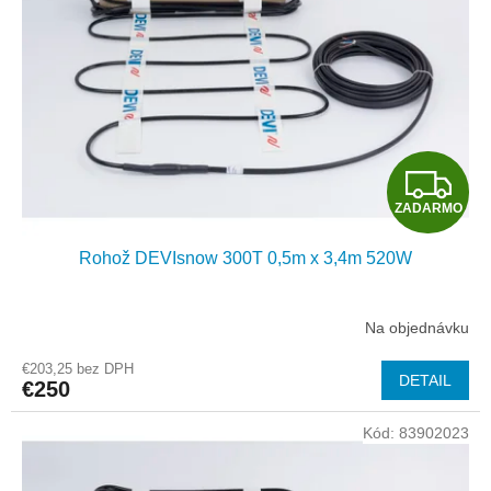
u
p
k
r
t
o
o
d
v
u
k
t
Z
o
ZADARMO
v
A
Rohož DEVIsnow 300T 0,5m x 3,4m 520W
D
A
Na objednávku
R
€203,25 bez DPH
DETAIL
€250
M
Kód:
83902023
O