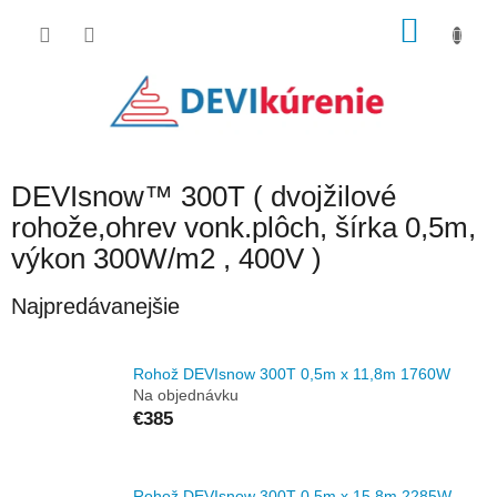
Prejsť
NÁKU
na
obsah
KOŠÍK
DEVIsnow™ 300T ( dvojžilové
rohože,ohrev vonk.plôch, šírka 0,5m,
výkon 300W/m2 , 400V )
Najpredávanejšie
Rohož DEVIsnow 300T 0,5m x 11,8m 1760W
Na objednávku
€385
Rohož DEVIsnow 300T 0,5m x 15,8m 2285W