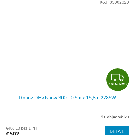
Kód:
83902029
O
Z
ZADARMO
A
Rohož DEVIsnow 300T 0,5m x 15,8m 2285W
D
A
Na objednávku
R
€408,13 bez DPH
DETAIL
€502