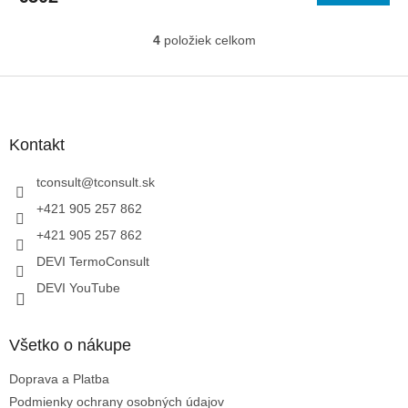
M
4
položiek celkom
O
O
v
l
Z
á
á
d
p
a
ä
Kontakt
c
t
i
i
tconsult
@
tconsult.sk
e
p
e
+421 905 257 862
r
+421 905 257 862
v
k
DEVI TermoConsult
y
DEVI YouTube
v
ý
p
i
Všetko o nákupe
s
u
Doprava a Platba
Podmienky ochrany osobných údajov