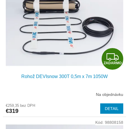
Z
ZADARMO
A
Rohož DEVIsnow 300T 0,5m x 7m 1050W
D
A
Na objednávku
R
€259,35 bez DPH
DETAIL
€319
M
Kód:
98808158