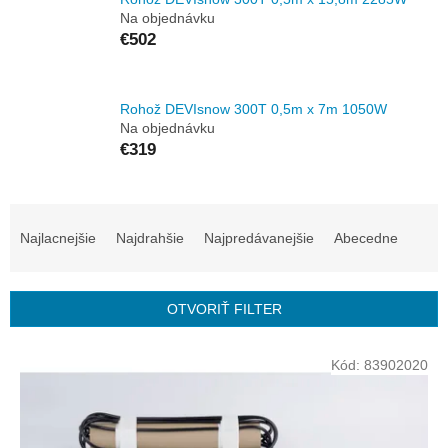
Na objednávku
€502
Rohož DEVIsnow 300T 0,5m x 7m 1050W
Na objednávku
€319
R
a
Najlacnejšie
Najdrahšie
Najpredávanejšie
Abecedne
d
e
n
OTVORIŤ FILTER
i
e
V
p
Kód:
83902020
ý
r
p
o
i
d
s