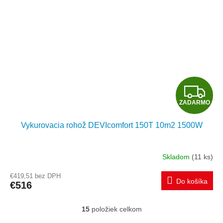
Z
ZADARMO
A
Vykurovacia rohož DEVIcomfort 150T 10m2 1500W
D
A
Skladom
(11 ks)
R
€419,51 bez DPH
Do košíka
€516
M
15
položiek celkom
O
O
v