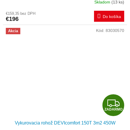
A
Skladom
(13 ks)
R
€159,35 bez DPH
Do košíka
€196
M
Kód:
83030570
Akcia
O
Z
ZADARMO
A
Vykurovacia rohož DEVIcomfort 150T 3m2 450W
D