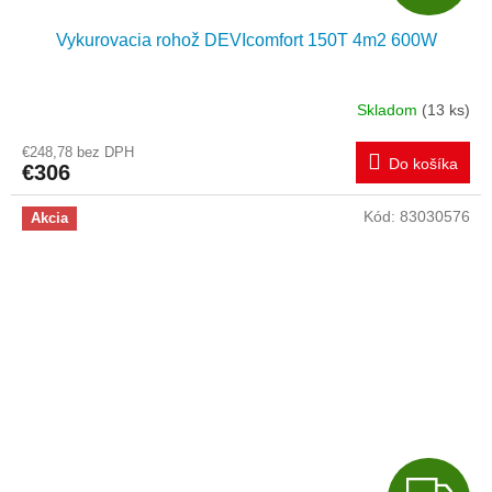
A
Vykurovacia rohož DEVIcomfort 150T 4m2 600W
D
A
Skladom
(13 ks)
R
€248,78 bez DPH
Do košíka
€306
M
Kód:
83030576
Akcia
O
Z