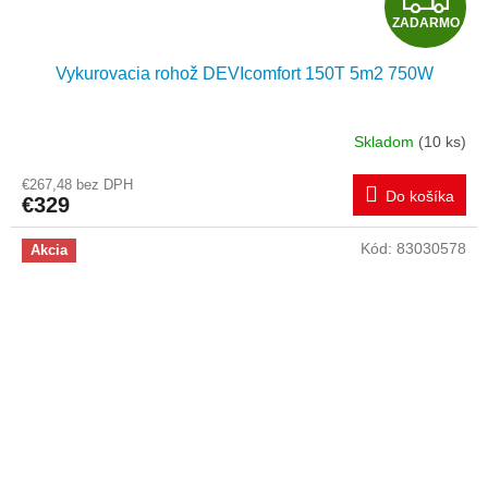
ZADARMO
A
Vykurovacia rohož DEVIcomfort 150T 5m2 750W
D
A
Skladom
(10 ks)
R
€267,48 bez DPH
Do košíka
€329
M
Kód:
83030578
Akcia
O