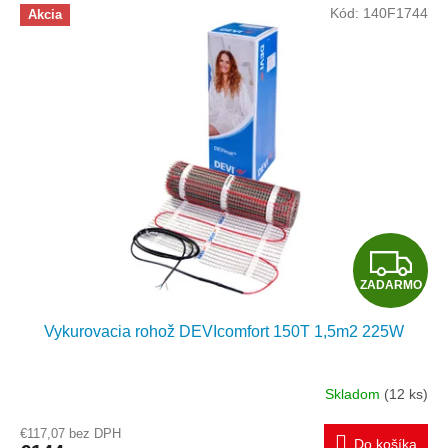
Kód:
140F1744
Akcia
O
Z
ZADARMO
A
Vykurovacia rohož DEVIcomfort 150T 1,5m2 225W
D
A
Skladom
(12 ks)
R
€117,07 bez DPH
Do košíka