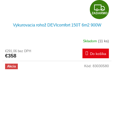
Z
ZADARMO
A
Vykurovacia rohož DEVIcomfort 150T 6m2 900W
D
A
Skladom
(11 ks)
R
€291,06 bez DPH
Do košíka
€358
M
Kód:
83030580
Akcia
O