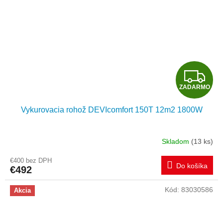
Z
ZADARMO
A
Vykurovacia rohož DEVIcomfort 150T 12m2 1800W
D
A
Skladom
(13 ks)
R
€400 bez DPH
Do košíka
€492
M
Kód:
83030586
Akcia
O