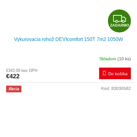
Z
ZADARMO
A
Vykurovacia rohož DEVIcomfort 150T 7m2 1050W
D
A
Skladom
(10 ks)
R
€343,09 bez DPH
Do košíka
€422
M
Kód:
83030582
Akcia
O