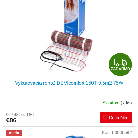
i
d
s
u
p
k
r
t
o
o
d
v
u
k
t
Z
o
ZADARMO
v
A
Vykurovacia rohož DEVIcomfort 150T 0,5m2 75W
D
A
Skladom
(7 ks)
R
€69,92 bez DPH
Do košíka
€86
M
Kód:
83030562
Akcia