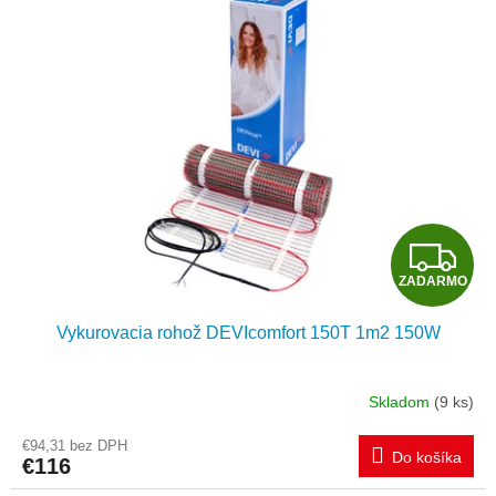
O
Z
ZADARMO
A
Vykurovacia rohož DEVIcomfort 150T 1m2 150W
D
A
Skladom
(9 ks)
R
€94,31 bez DPH
Do košíka
€116
M