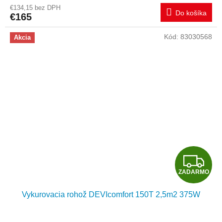
R
€134,15 bez DPH
Do košíka
€165
M
Kód:
83030568
Akcia
O
Z
ZADARMO
A
Vykurovacia rohož DEVIcomfort 150T 2,5m2 375W
D