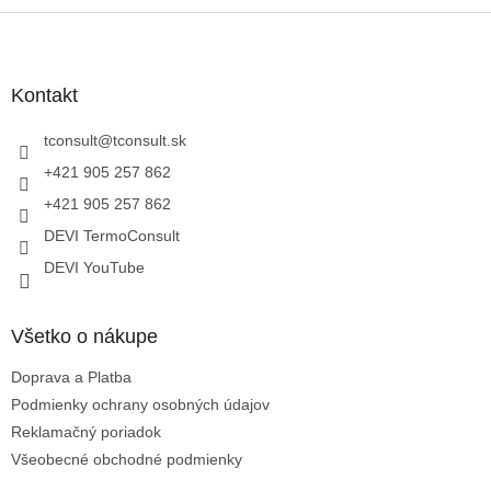
l
Z
á
á
d
p
a
ä
Kontakt
c
t
i
i
tconsult
@
tconsult.sk
e
p
e
+421 905 257 862
r
+421 905 257 862
v
k
DEVI TermoConsult
y
DEVI YouTube
v
ý
p
i
Všetko o nákupe
s
u
Doprava a Platba
Podmienky ochrany osobných údajov
Reklamačný poriadok
Všeobecné obchodné podmienky