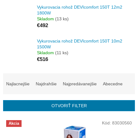
Vykurovacia rohož DEVIcomfort 150T 12m2
1800W
Skladom
(13 ks)
€492
Vykurovacia rohož DEVIcomfort 150T 10m2
1500W
Skladom
(11 ks)
€516
R
a
Najlacnejšie
Najdrahšie
Najpredávanejšie
Abecedne
d
e
n
OTVORIŤ FILTER
i
e
V
p
Kód:
83030560
Akcia
ý
r
p
o