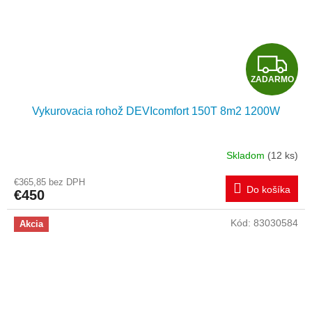
Z
ZADARMO
A
Vykurovacia rohož DEVIcomfort 150T 8m2 1200W
D
A
Skladom
(12 ks)
R
€365,85 bez DPH
Do košíka
€450
M
Kód:
83030584
Akcia
O