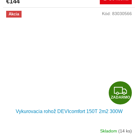
€144
M
Kód:
83030566
Akcia
O
Z
ZADARMO
A
Vykurovacia rohož DEVIcomfort 150T 2m2 300W
D
A
Skladom
(14 ks)