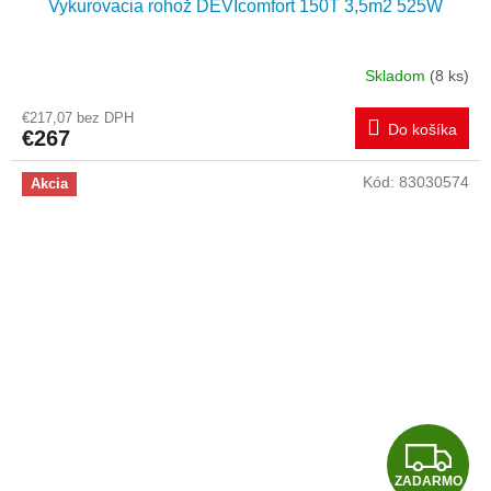
Vykurovacia rohož DEVIcomfort 150T 3,5m2 525W
D
A
Skladom
(8 ks)
R
€217,07 bez DPH
Do košíka
€267
M
Kód:
83030574
Akcia
O
Z
ZADARMO