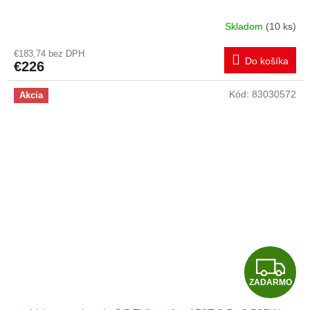
A
Skladom
(10 ks)
R
€183,74 bez DPH
Do košíka
€226
M
Kód:
83030572
Akcia
O
Z
ZADARMO
A