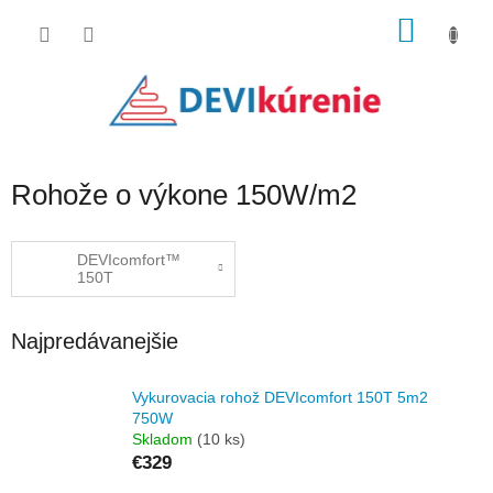
Prejsť
NÁKU
na
obsah
KOŠÍK
Rohože o výkone 150W/m2
DEVIcomfort™
150T
Najpredávanejšie
Vykurovacia rohož DEVIcomfort 150T 5m2
750W
Skladom
(10 ks)
€329