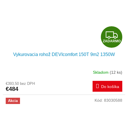
Z
ZADARMO
A
Vykurovacia rohož DEVIcomfort 150T 9m2 1350W
D
A
Skladom
(12 ks)
R
€393,50 bez DPH
Do košíka
€484
M
Kód:
83030588
Akcia
O