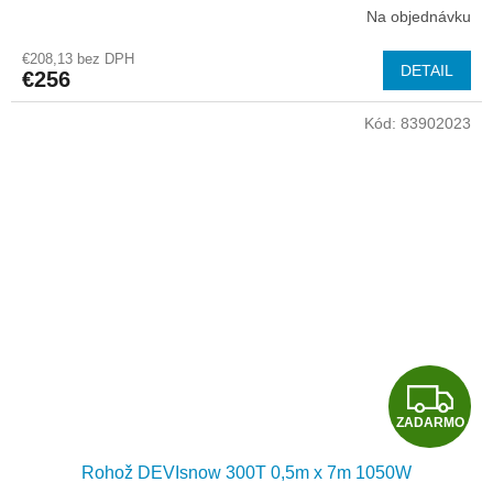
A
Na objednávku
R
€208,13 bez DPH
DETAIL
€256
M
Kód:
83902023
O
Z
ZADARMO
A
Rohož DEVIsnow 300T 0,5m x 7m 1050W
D