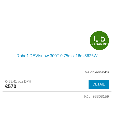
Z
ZADARMO
A
Rohož DEVIsnow 300T 0,75m x 16m 3625W
D
A
Na objednávku
R
€463,41 bez DPH
DETAIL
€570
M
Kód:
98808159
O