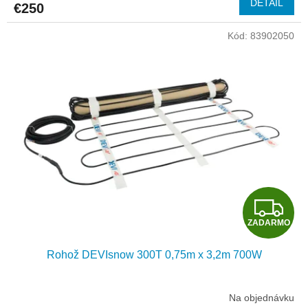
DETAIL
€250
M
Kód:
83902050
O
Z
ZADARMO
A
Rohož DEVIsnow 300T 0,75m x 3,2m 700W
D
A
Na objednávku