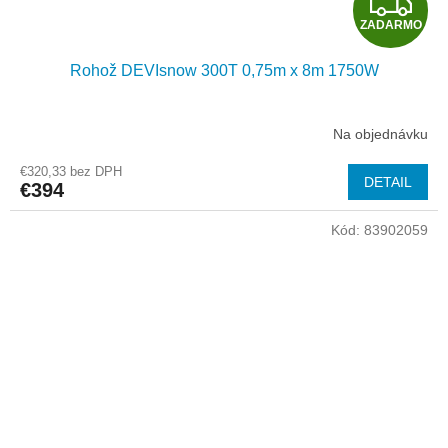
Z
ZADARMO
A
Rohož DEVIsnow 300T 0,75m x 8m 1750W
D
A
Na objednávku
R
€320,33 bez DPH
DETAIL
€394
M
Kód:
83902059
O