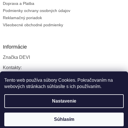
u
Doprava a Platba
Podmienky ochrany osobných údajov
Reklamačný poriadok
Všeobecné obchodné podmienky
Informácie
Značka DEVI
Kontakty:
Servisné služby
Tento web používa súbory Cookies. Pokračovaním na
webových stránkach súhlasíte s ich používaním.
Nastavenie
Vytvoril Shoptet
Súhlasím
Copyright 2026
DEVIkúrenie.sk
. Všetky práva vyhradené.