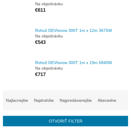
Na objednávku
€611
Rohož DEVIsnow 300T 1m x 12m 3675W
Na objednávku
€543
Rohož DEVIsnow 300T 1m x 19m 5840W
Na objednávku
€717
R
a
Najlacnejšie
Najdrahšie
Najpredávanejšie
Abecedne
d
e
n
OTVORIŤ FILTER
i