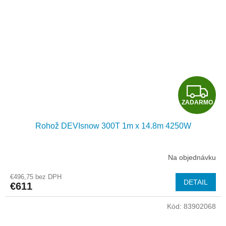
Z
ZADARMO
A
Rohož DEVIsnow 300T 1m x 14.8m 4250W
D
A
Na objednávku
R
€496,75 bez DPH
DETAIL
€611
M
Kód:
83902068
O