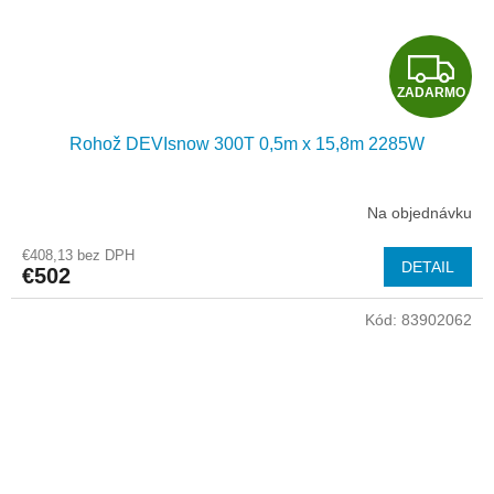
Z
ZADARMO
A
Rohož DEVIsnow 300T 0,5m x 15,8m 2285W
D
A
Na objednávku
R
€408,13 bez DPH
DETAIL
€502
M
Kód:
83902062
O