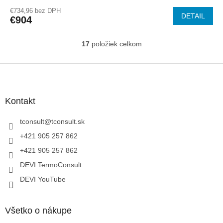
R
€734,96 bez DPH
DETAIL
€904
M
17
položiek celkom
O
O
v
l
Z
á
á
d
p
a
ä
Kontakt
c
t
i
i
tconsult
@
tconsult.sk
e
p
e
+421 905 257 862
r
+421 905 257 862
v
k
DEVI TermoConsult
y
DEVI YouTube
v
ý
p
i
Všetko o nákupe
s