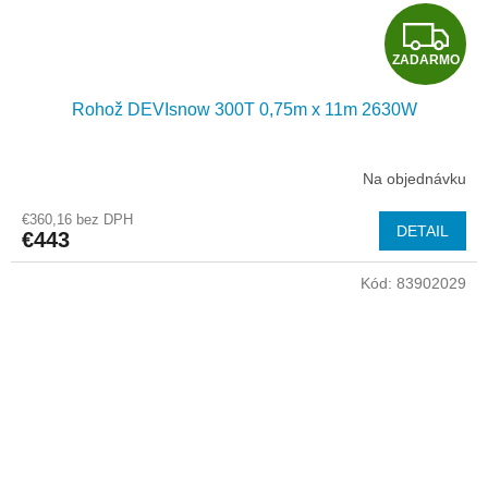
Z
ZADARMO
A
Rohož DEVIsnow 300T 0,75m x 11m 2630W
D
A
Na objednávku
R
€360,16 bez DPH
DETAIL
€443
M
Kód:
83902029
O