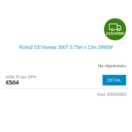
Z
ZADARMO
A
Rohož DEVIsnow 300T 0,75m x 13m 2890W
D
A
Na objednávku
R
€409,76 bez DPH
DETAIL
€504
M
Kód:
83902083
O