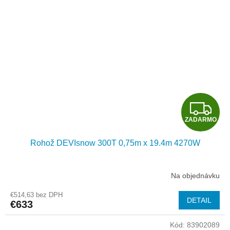
Z
ZADARMO
A
Rohož DEVIsnow 300T 0,75m x 19.4m 4270W
D
A
Na objednávku
R
€514,63 bez DPH
DETAIL
€633
M
Kód:
83902089