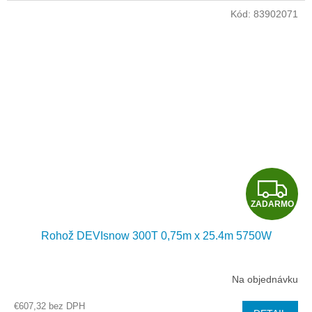
M
Kód:
83902071
O
Z
ZADARMO
A
Rohož DEVIsnow 300T 0,75m x 25.4m 5750W
D
A
Na objednávku
R
€607,32 bez DPH