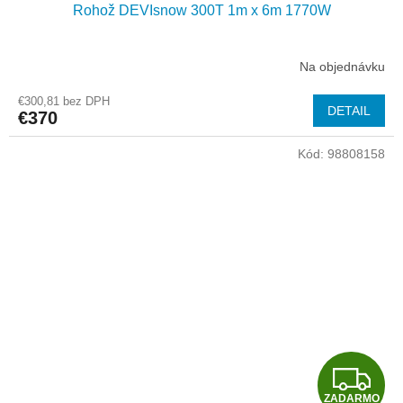
Rohož DEVIsnow 300T 1m x 6m 1770W
D
A
Na objednávku
R
€300,81 bez DPH
DETAIL
€370
M
Kód:
98808158
O
Z
ZADARMO