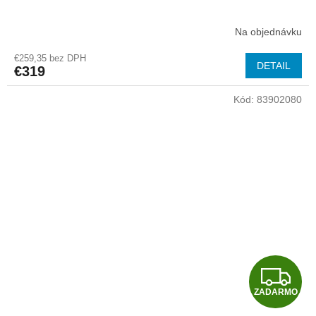
A
Na objednávku
R
€259,35 bez DPH
DETAIL
€319
M
Kód:
83902080
O
Z
ZADARMO
A