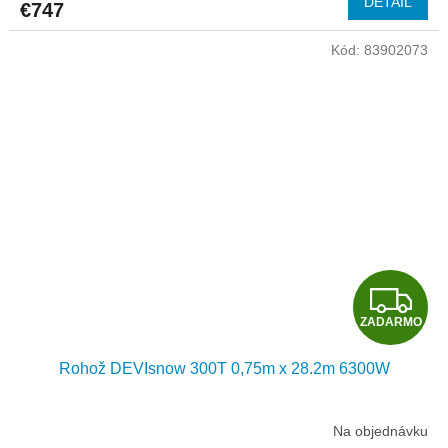
DETAIL
€747
M
Kód:
83902073
O
Z
ZADARMO
A
Rohož DEVIsnow 300T 0,75m x 28.2m 6300W
D
A
Na objednávku