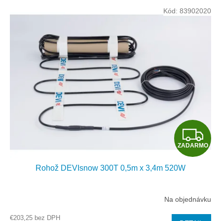
e
V
p
Kód:
83902020
ý
r
p
o
i
d
s
u
p
k
r
t
o
o
d
v
u
k
t
Z
o
ZADARMO
v
A
Rohož DEVIsnow 300T 0,5m x 3,4m 520W
D
A
Na objednávku
R
€203,25 bez DPH