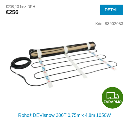
R
€208,13 bez DPH
DETAIL
€256
M
Kód:
83902053
O
Z
ZADARMO
A
Rohož DEVIsnow 300T 0,75m x 4,8m 1050W
D