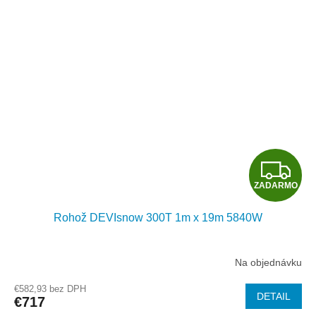
O
Z
ZADARMO
A
Rohož DEVIsnow 300T 1m x 19m 5840W
D
A
Na objednávku
R
€582,93 bez DPH
DETAIL
€717