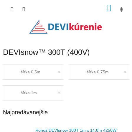
Prejsť
NÁKU
na
obsah
KOŠÍK
DEVIsnow™ 300T (400V)
šírka 0,5m
šírka 0,75m
šírka 1m
Najpredávanejšie
Rohož DEVIsnow 300T 1m x 14.8m 4250W