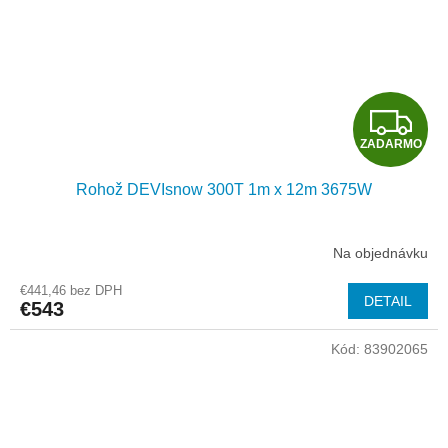
Z
ZADARMO
A
Rohož DEVIsnow 300T 1m x 12m 3675W
D
A
Na objednávku
R
€441,46 bez DPH
DETAIL
€543
M
Kód:
83902065
O