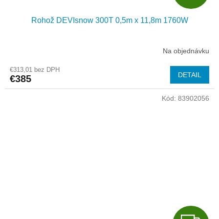
A
Rohož DEVIsnow 300T 0,5m x 11,8m 1760W
D
A
Na objednávku
R
€313,01 bez DPH
DETAIL
€385
M
Kód:
83902056
O