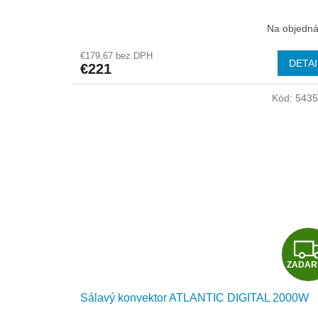
Na objedn
€179,67 bez DPH
DETAI
€221
Kód:
543
ZADA
Sálavý konvektor ATLANTIC DIGITAL 2000W