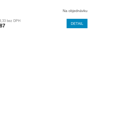
A
Na objednávku
R
3,33 bez DPH
DETAIL
87
M
O