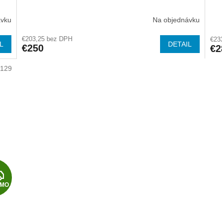
A
A
ávku
Na objednávku
R
R
€203,25 bez DPH
€23
L
DETAIL
€250
€2
M
M
5129
O
O
Z
RMO
A
D