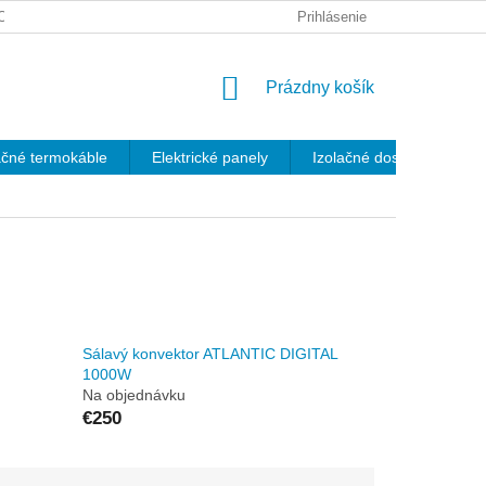
OV
REKLAMAČNÝ PORIADOK
VŠEOBECNÉ OBCHODNÉ PO
Prihlásenie
NÁKUPNÝ
Prázdny košík
KOŠÍK
čné termokáble
Elektrické panely
Izolačné dosky
Prí
Sálavý konvektor ATLANTIC DIGITAL
1000W
Na objednávku
€250