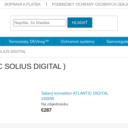
DOPRAVA A PLATBA
PODMIENKY OCHRANY OSOBNÝCH ÚDAJ
HĽADAŤ
Termostaty DEVIreg™
Ochranné systémy
Samoregula
OLIUS DIGITAL
C SOLIUS DIGITAL )
Sálavý konvektor ATLANTIC DIGITAL
1500W
Na objednávku
€287