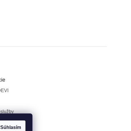
cie
DEVI
 služby
Súhlasím