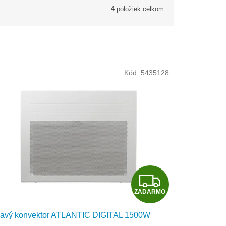
4
položiek celkom
Kód:
5435128
Z
ZADARMO
A
lavý konvektor ATLANTIC DIGITAL 1500W
D