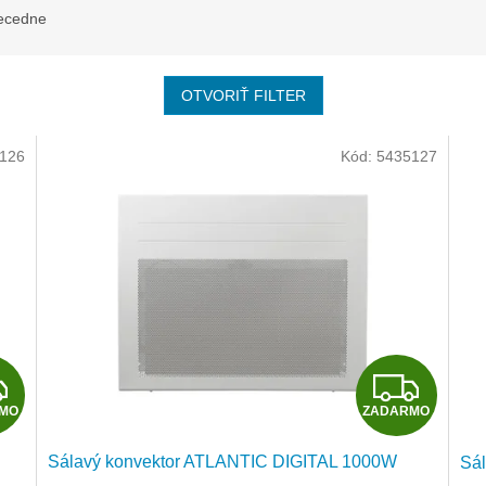
ecedne
OTVORIŤ FILTER
126
Kód:
5435127
Z
Z
MO
ZADARMO
A
A
Sálavý konvektor ATLANTIC DIGITAL 1000W
Sá
D
D