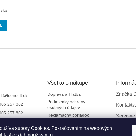
A
ávku
R
IL
M
O
O
v
l
á
d
a
c
i
Všetko o nákupe
Informá
e
p
Značka 
Doprava a Platba
lt
@
tconsult.sk
r
Podmienky ochrany
905 257 862
v
Kontakty:
osobných údajov
k
905 257 862
Reklamačný poriadok
Servisné
y
TermoConsult
v
Všeobecné obchodné
ý
oužíva súbory Cookies. Pokračovaním na webových
podmienky
YouTube
p
hlasíte s ich používaním.