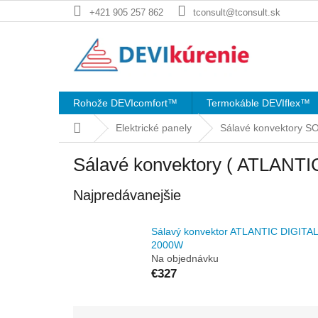
Prejsť
+421 905 257 862
tconsult@tconsult.sk
na
obsah
Rohože DEVIcomfort™
Termokáble DEVIflex™
Domov
Elektrické panely
Sálavé konvektory S
Sálavé konvektory ( ATLANTI
Najpredávanejšie
Sálavý konvektor ATLANTIC DIGITAL
2000W
Na objednávku
€327
R