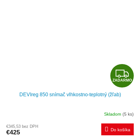
O
Z
ZADARMO
A
DEVIreg 850 snímač vlhkostno-teplotný (žľab)
D
A
Skladom
(5 ks)
R
€345,53 bez DPH
Do košíka
€425
M