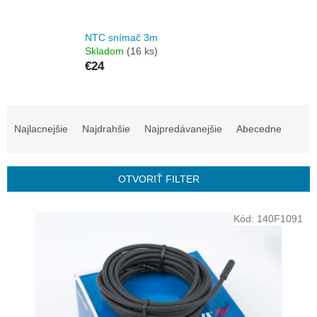
NTC snímač 3m
Skladom
(16 ks)
€24
R
a
Najlacnejšie
Najdrahšie
Najpredávanejšie
Abecedne
d
e
n
OTVORIŤ FILTER
i
e
V
p
Kód:
140F1091
ý
r
p
o
i
d
s
u
p
k
r
t