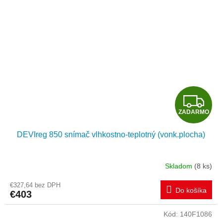
Z
ZADARMO
A
DEVIreg 850 snímač vlhkostno-teplotný (vonk.plocha)
D
A
Skladom
(8 ks)
R
€327,64 bez DPH
Do košíka
€403
M
Kód:
140F1086