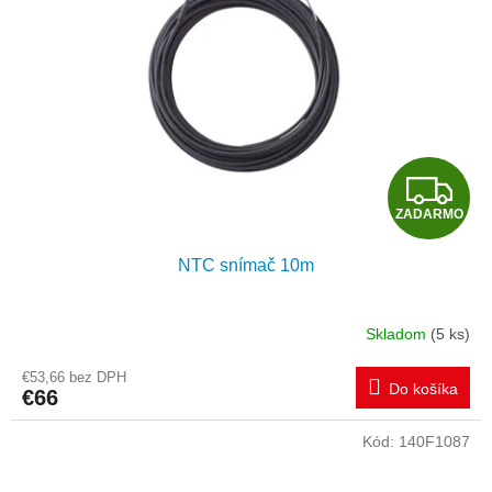
Z
ZADARMO
A
NTC snímač 10m
D
A
Skladom
(5 ks)
R
€53,66 bez DPH
Do košíka
€66
M
Kód:
140F1087
O