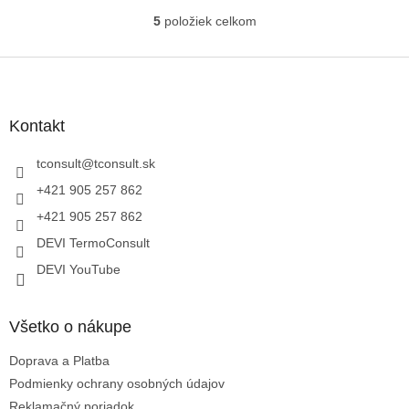
5
položiek celkom
O
O
v
l
Z
á
á
d
p
a
ä
Kontakt
c
t
i
i
tconsult
@
tconsult.sk
e
p
e
+421 905 257 862
r
+421 905 257 862
v
k
DEVI TermoConsult
y
DEVI YouTube
v
ý
p
i
Všetko o nákupe
s
u
Doprava a Platba
Podmienky ochrany osobných údajov
Reklamačný poriadok