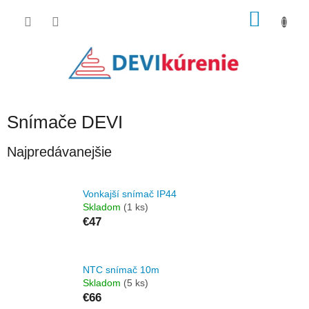
Prejsť
NÁKU
na
obsah
KOŠÍK
Snímače DEVI
Najpredávanejšie
Vonkajší snímač IP44
Skladom
(1 ks)
€47
NTC snímač 10m
Skladom
(5 ks)
€66