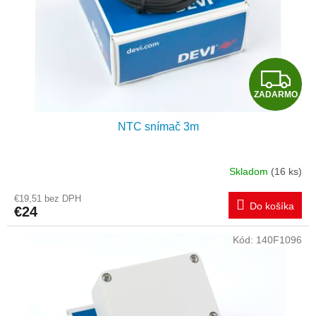
o
o
d
v
u
k
t
Z
o
ZADARMO
v
A
NTC snímač 3m
D
A
Skladom
(16 ks)
R
€19,51 bez DPH
Do košíka
€24
M
Kód:
140F1096
O