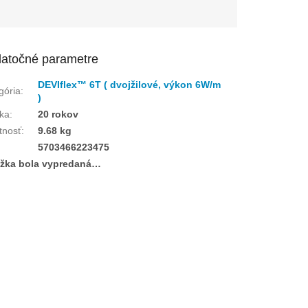
atočné parametre
DEVIflex™ 6T ( dvojžilové, výkon 6W/m
gória
:
)
ka
:
20 rokov
tnosť
:
9.68 kg
:
5703466223475
žka bola vypredaná…