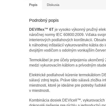
Popis
Diskusia
Podrobný popis
DEVIflex™ 6T
je vysoko výkonný pružný elek
náročnej normy IEC 60800:2009. Vďaka svojmu 
interierových podlahových konštrukcii. Obsahu
k náhodnej inštalácií vykurovaného kábla do i
dvojitým vodičom s odolným vonkajším červ
Termokábel je pre účely pripojenia ukončen
medzi vykurovacím káblom a prívodným stud
Elektrické podlahové kúrenie termokáblom DEV
sálavý zdroj tepla. Práve táto sálavá zložka 
miestnosti, ktoré je ideálne pre potreby ľuds
v miestnosti.
Kombinácia dosiek DEVIcell™, vykurovacích
dokonalé riešenie pre rýchlu a jednoduchú m