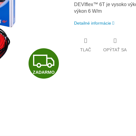
DEVIflex™ 6T je vysoko výko
výkon 6 W/m
Detailné informácie
TLAČ
OPÝTAŤ SA
Z
ZADARMO
A
D
A