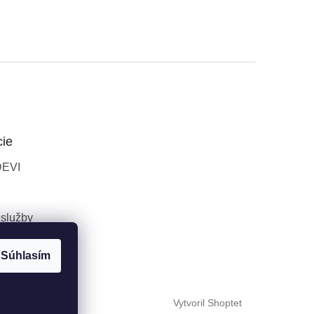
cie
DEVI
 služby
Súhlasím
Vytvoril Shoptet