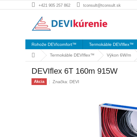
Prejsť
+421 905 257 862
tconsult@tconsult.sk
na
obsah
Rohože DEVIcomfort™
Termokáble DEVIflex™
Domov
Termokáble DEVIflex™
Výkon 6W/m
DEVIflex 6T 160m 915W
Značka:
DEVI
Akcia