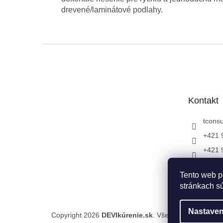
drevené/laminátové podlahy.
Z
á
p
ä
t
Kontakt
i
e
tconsu
+421 
+421 
DEVI 
Tento web p
DEVI 
stránkach sú
Nastaven
Copyright 2026
DEVIkúrenie.sk
. Všetky práva vyhrad