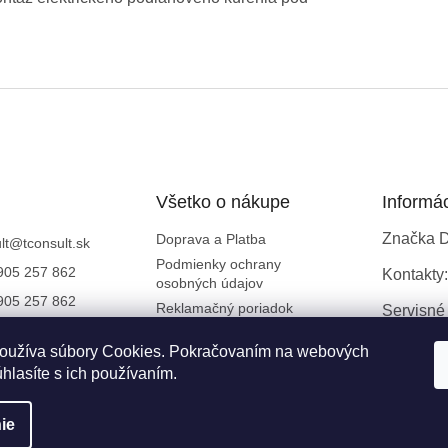
Všetko o nákupe
Informá
Značka 
Doprava a Platba
lt
@
tconsult.sk
Podmienky ochrany
905 257 862
Kontakty:
osobných údajov
905 257 862
Reklamačný poriadok
Servisné
TermoConsult
Všeobecné obchodné
oužíva súbory Cookies. Pokračovaním na webových
podmienky
YouTube
hlasíte s ich používaním.
ie
ené.