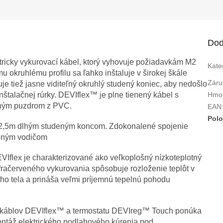
R
M
Dod
tricky vykurovací kábel, ktorý vyhovuje požiadavkám M2
Kate
O
okruhlému profilu sa ľahko inštaluje v širokej škále
Záru
je tiež jasne viditeľný okruhlý studený koniec, aby nedošlo
nštalačnej rúrky. DEVIflex™ je plne tienený kábel s
Hmo
eným puzdrom z PVC.
EAN
Polo
ý 2,5m dlhým studeným koncom. Zdokonalené spojenie
eným vodičom
Iflex je charakterizované ako veľkoplošný nízkoteplotný
infračerveného vykurovania spôsobuje rozloženie teplôt v
kého tela a prináša veľmi príjemnú tepelnú pohodu
 káblov DEVIflex™ a termostatu DEVIreg™ Touch ponúka
ontáž elektrického podlahového kúrenia pod