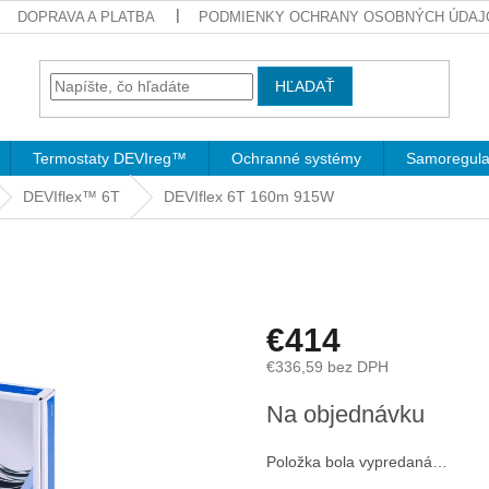
DOPRAVA A PLATBA
PODMIENKY OCHRANY OSOBNÝCH ÚDAJ
HĽADAŤ
Termostaty DEVIreg™
Ochranné systémy
Samoregula
DEVIflex™ 6T
DEVIflex 6T 160m 915W
€414
€336,59 bez DPH
Jednotková
Na objednávku
cena:
Položka bola vypredaná…