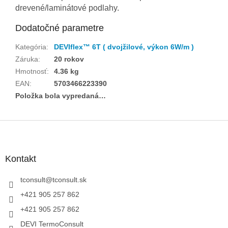
drevené/laminátové podlahy.
Dodatočné parametre
Kategória
:
DEVIflex™ 6T ( dvojžilové, výkon 6W/m )
Záruka
:
20 rokov
Hmotnosť
:
4.36 kg
EAN
:
5703466223390
Položka bola vypredaná…
Z
á
p
ä
Kontakt
t
i
tconsult
@
tconsult.sk
e
+421 905 257 862
+421 905 257 862
DEVI TermoConsult