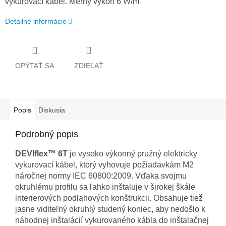
vykurovací kábel. Merný výkon 6 W/m
Detailné informácie
OPÝTAŤ SA
ZDIEĽAŤ
Popis
Diskusia
Podrobný popis
DEVIflex™ 6T
je vysoko výkonný pružný elektricky
vykurovací kábel, ktorý vyhovuje požiadavkám M2
náročnej normy IEC 60800:2009. Vďaka svojmu
okruhlému profilu sa ľahko inštaluje v širokej škále
interierových podlahových konštrukcii. Obsahuje tiež
jasne viditeľný okruhlý studený koniec, aby nedošlo k
náhodnej inštalácií vykurovaného kábla do inštalačnej