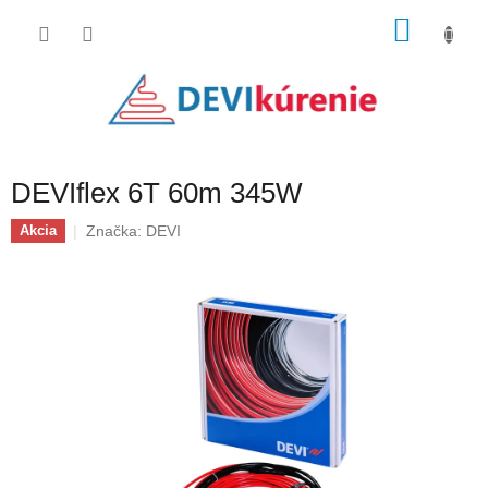
Prejsť
NÁKU
na
obsah
KOŠÍK
DEVIflex 6T 60m 345W
Značka:
DEVI
Akcia