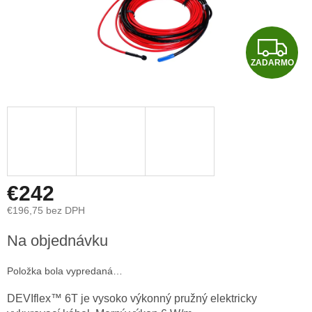
Z
ZADARMO
A
D
A
R
M
€242
€196,75 bez DPH
O
Jednotková
Na objednávku
cena:
Položka bola vypredaná…
DEVIflex™ 6T je vysoko výkonný pružný elektricky