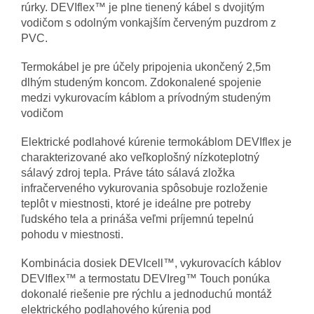
rúrky. DEVIflex™ je plne tienený kábel s dvojitým
vodičom s odolným vonkajším červeným puzdrom z
PVC.
Termokábel je pre účely pripojenia ukončený 2,5m
dlhým studeným koncom. Zdokonalené spojenie
medzi vykurovacím káblom a prívodným studeným
vodičom
Elektrické podlahové kúrenie termokáblom DEVIflex je
charakterizované ako veľkoplošný nízkoteplotný
sálavý zdroj tepla. Práve táto sálavá zložka
infračerveného vykurovania spôsobuje rozloženie
teplôt v miestnosti, ktoré je ideálne pre potreby
ľudského tela a prináša veľmi príjemnú tepelnú
pohodu v miestnosti.
Kombinácia dosiek DEVIcell™, vykurovacích káblov
DEVIflex™ a termostatu DEVIreg™ Touch ponúka
dokonalé riešenie pre rýchlu a jednoduchú montáž
elektrického podlahového kúrenia pod