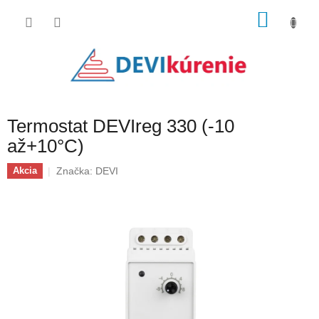
Prejsť
NÁKU
na
obsah
KOŠÍK
Termostat DEVIreg 330 (-10
až+10°C)
Značka:
DEVI
Akcia