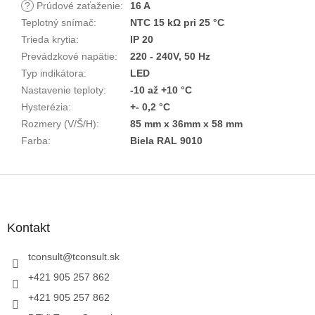
?
Prúdové zaťaženie
:
16 A
Teplotný snímač
:
NTC 15 kΩ pri 25 °C
Trieda krytia
:
IP 20
Prevádzkové napätie
:
220 - 240V, 50 Hz
Typ indikátora
:
LED
Nastavenie teploty
:
-10 až +10 °C
Hysterézia
:
+- 0,2 °C
Rozmery (V/Š/H)
:
85 mm x 36mm x 58 mm
Farba
:
Biela RAL 9010
Z
á
p
ä
Kontakt
t
i
tconsult
@
tconsult.sk
e
+421 905 257 862
+421 905 257 862