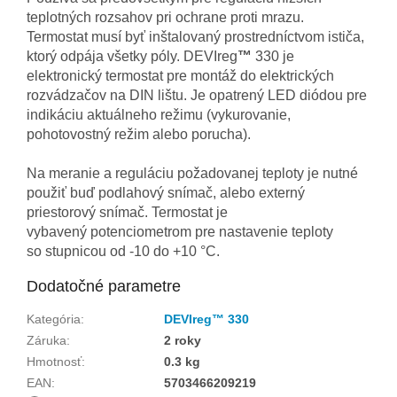
teplotných
rozsahov
pri ochrane proti
mrazu
.
Termostat
musí byť inštalovaný
prostredníctvom
ističa
,
ktorý
odpája
všetky póly. DEVIreg
™
330 je
elektronický termostat pre montáž do elektrických
rozvádzačov na DIN lištu. J
e opatrený
LED
diódou
pre
indikáciu
aktuálneho
režimu
(vykurovanie
,
pohotovostný režim
alebo
porucha
)
.
Na meranie
a
reguláciu požadovanej
teploty je
nutné
použiť
buď
podlahový
snímač,
alebo
externý
priestorový
snímač
.
Termostat
je
vybavený
potenciometrom
pre
nastavenie
teploty
so
stupnicou
od
-10
do
+10
°
C
.
Dodatočné parametre
Kategória
:
DEVIreg™ 330
Záruka
:
2 roky
Hmotnosť
:
0.3 kg
EAN
:
5703466209219