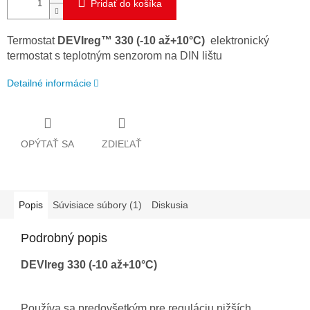
Pridať do košíka
Termostat
DEVIreg™ 330 (-10 až+10°C)
elektronický
termostat s teplotným senzorom na DIN lištu
Detailné informácie
OPÝTAŤ SA
ZDIEĽAŤ
Popis
Súvisiace súbory (1)
Diskusia
Podrobný popis
DEVIreg 330 (-10 až+10°C)
Používa
sa predovšetkým pre
reguláciu
nižších