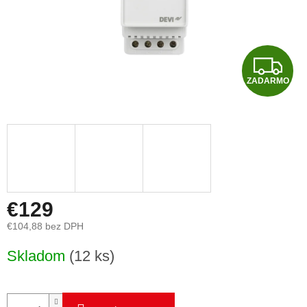
Z
ZADARMO
A
D
A
R
M
€129
€104,88 bez DPH
O
Jednotková
Skladom
(12 ks)
cena: