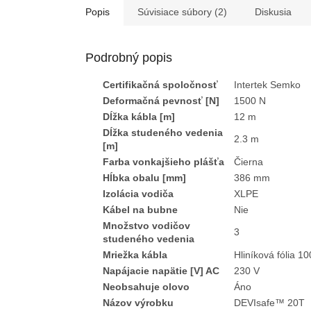
Popis
Súvisiace súbory (2)
Diskusia
Podrobný popis
Certifikačná spoločnosť
Intertek Semko
Deformačná pevnosť [N]
1500 N
Dĺžka kábla [m]
12 m
Dĺžka studeného vedenia
2.3 m
[m]
Farba vonkajšieho plášťa
Čierna
Hĺbka obalu [mm]
386 mm
Izolácia vodiča
XLPE
Kábel na bubne
Nie
Množstvo vodičov
3
studeného vedenia
Mriežka kábla
Hliníková fólia 1
Napájacie napätie [V] AC
230 V
Neobsahuje olovo
Áno
Názov výrobku
DEVIsafe™ 20T