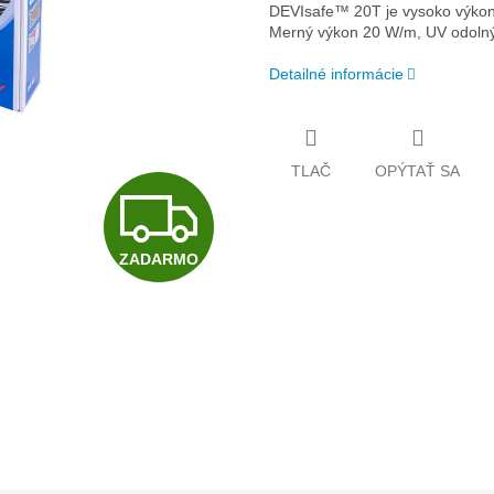
DEVIsafe™ 20T je vysoko výkonný
Merný výkon 20 W/m, UV odolný
Detailné informácie
TLAČ
OPÝTAŤ SA
Z
ZADARMO
A
D
A