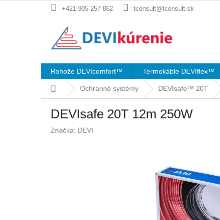
Prejsť
+421 905 257 862
tconsult@tconsult.sk
na
obsah
Rohože DEVIcomfort™
Termokáble DEVIflex™
Domov
Ochranné systémy
DEVIsafe™ 20T
DEVIsafe 20T 12m 250W
Značka:
DEVI