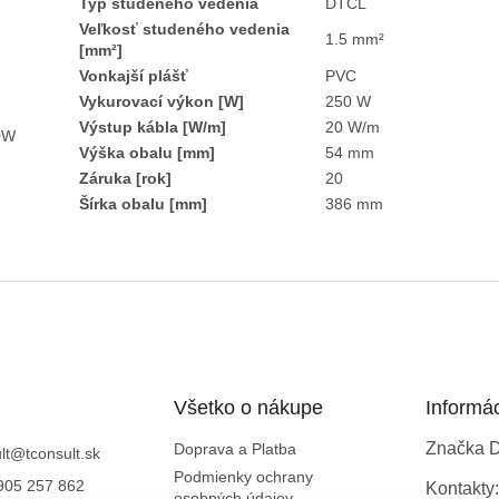
Typ studeného vedenia
DTCL
Veľkosť studeného vedenia
1.5 mm²
[mm²]
Vonkajší plášť
PVC
Vykurovací výkon [W]
250 W
Výstup kábla [W/m]
20 W/m
0W
Výška obalu [mm]
54 mm
Záruka [rok]
20
Šírka obalu [mm]
386 mm
Všetko o nákupe
Informá
Značka 
Doprava a Platba
lt
@
tconsult.sk
Podmienky ochrany
905 257 862
Kontakty:
osobných údajov