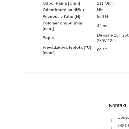
Odpor kábla [Ohm]
211 Ohm
Odstrihnuté na dĺžku
Nie
Pevnosť v ťahu [N]
500 N
Polomer ohybu [mm]
42 mm
[min.]
Devisafe 20T 25
Popis
230V 12m
Prevádzková teplota [°C]
60 °C
[max.]
Z
á
p
ä
t
Kontakt
i
e
tconsu
+421 