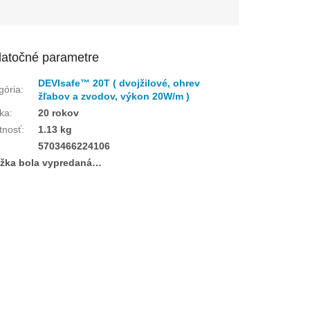
atočné parametre
DEVIsafe™ 20T ( dvojžilové, ohrev
gória
:
žľabov a zvodov, výkon 20W/m )
ka
:
20 rokov
tnosť
:
1.13 kg
:
5703466224106
žka bola vypredaná…