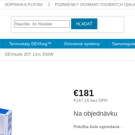
DOPRAVA A PLATBA
PODMIENKY OCHRANY OSOBNÝCH ÚDAJ
HĽADAŤ
Termostaty DEVIreg™
Ochranné systémy
Samoregula
DEVIsafe 20T 12m 250W
€181
€147,15 bez DPH
Jednotková
Na objednávku
cena:
Položka bola vypredaná…