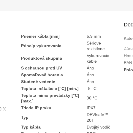
R
M
Dod
Priemer kábla [mm]
6.9 mm
Kate
O
Sériové
Princíp vykurovania
Záru
rezistívne
Vykurovacie
Hmo
Produktová skupina
káble
EAN
S ochranou proti UV
Áno
Polo
Spomaľovač horenia
Áno
Studené vedenie
Áno
Teplota inštalácie [°C] [min.]
-5 °C
Teplota mimo prevádzky [°C]
90 °C
[max.]
Trieda IP prvku
IPX7
00 %
DEVIsafe™
Typ
20T
Typ kábla
Dvojitý vodič