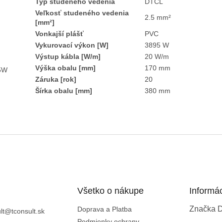
Typ studeného vedenia
DTCL
Veľkosť studeného vedenia
2.5 mm²
[mm²]
Vonkajší plášť
PVC
Vykurovací výkon [W]
3895 W
Výstup kábla [W/m]
20 W/m
Výška obalu [mm]
170 mm
95W
Záruka [rok]
20
Šírka obalu [mm]
380 mm
Všetko o nákupe
Informá
Značka 
Doprava a Platba
lt
@
tconsult.sk
Podmienky ochrany