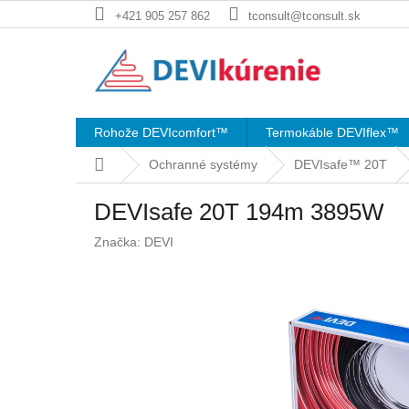
Prejsť
+421 905 257 862
tconsult@tconsult.sk
na
obsah
Rohože DEVIcomfort™
Termokáble DEVIflex™
Domov
Ochranné systémy
DEVIsafe™ 20T
DEVIsafe 20T 194m 3895W
Značka:
DEVI