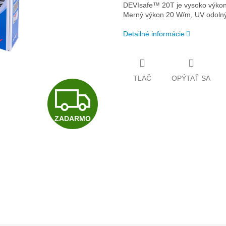
DEVIsafe™ 20T je vysoko výkonný
Merný výkon 20 W/m, UV odoln
Detailné informácie
TLAČ
OPÝTAŤ SA
Z
ZADARMO
A
D
A