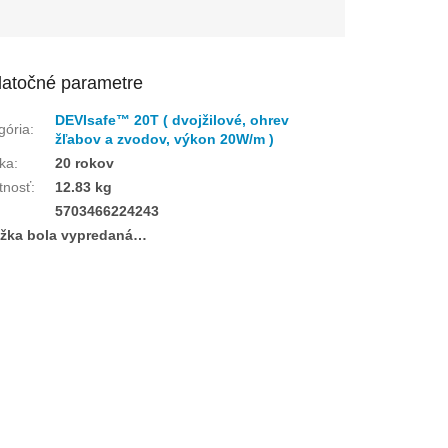
atočné parametre
DEVIsafe™ 20T ( dvojžilové, ohrev
gória
:
žľabov a zvodov, výkon 20W/m )
ka
:
20 rokov
tnosť
:
12.83 kg
:
5703466224243
žka bola vypredaná…