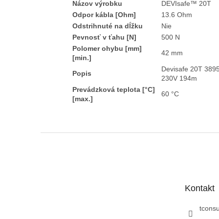
Názov výrobku
DEVIsafe™ 20T
Odpor kábla [Ohm]
13.6 Ohm
Odstrihnuté na dĺžku
Nie
Pevnosť v ťahu [N]
500 N
Polomer ohybu [mm]
42 mm
[min.]
Devisafe 20T 38
Popis
230V 194m
Prevádzková teplota [°C]
60 °C
[max.]
Z
á
p
ä
t
Kontakt
i
e
tconsu