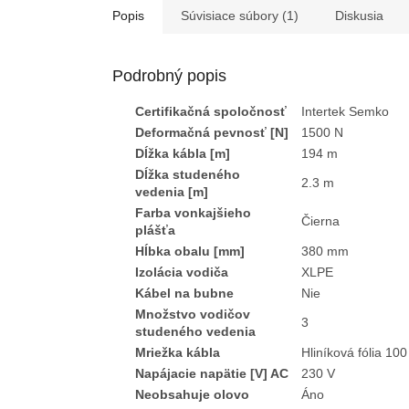
Popis
Súvisiace súbory (1)
Diskusia
Podrobný popis
Certifikačná spoločnosť
Intertek Semko
Deformačná pevnosť [N]
1500 N
Dĺžka kábla [m]
194 m
Dĺžka studeného
2.3 m
vedenia [m]
Farba vonkajšieho
Čierna
plášťa
Hĺbka obalu [mm]
380 mm
Izolácia vodiča
XLPE
Kábel na bubne
Nie
Množstvo vodičov
3
studeného vedenia
Mriežka kábla
Hliníková fólia 10
Napájacie napätie [V] AC
230 V
Neobsahuje olovo
Áno