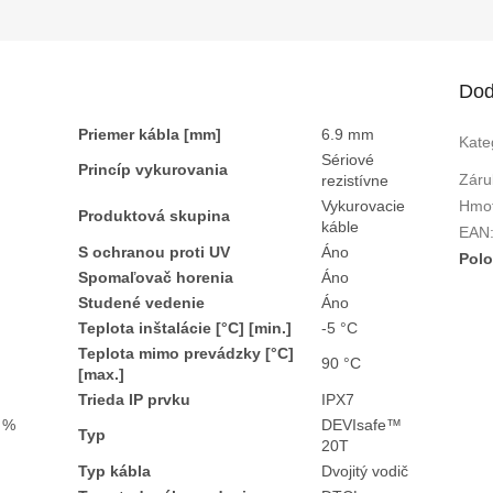
R
M
Dod
Priemer kábla [mm]
6.9 mm
Kate
O
Sériové
Princíp vykurovania
Záru
rezistívne
Vykurovacie
Hmo
Produktová skupina
káble
EAN
S ochranou proti UV
Áno
Polo
Spomaľovač horenia
Áno
Studené vedenie
Áno
Teplota inštalácie [°C] [min.]
-5 °C
Teplota mimo prevádzky [°C]
90 °C
[max.]
Trieda IP prvku
IPX7
0 %
DEVIsafe™
Typ
20T
Typ kábla
Dvojitý vodič