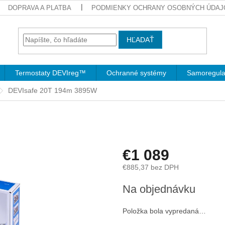
DOPRAVA A PLATBA
PODMIENKY OCHRANY OSOBNÝCH ÚDAJ
HĽADAŤ
Termostaty DEVIreg™
Ochranné systémy
Samoregula
DEVIsafe 20T 194m 3895W
€1 089
€885,37 bez DPH
Jednotková
Na objednávku
cena:
Položka bola vypredaná…