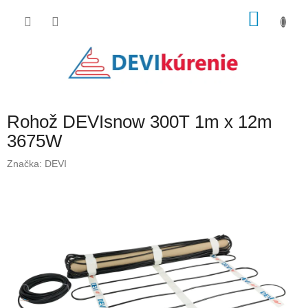
Prejsť
NÁKU
na
obsah
KOŠÍK
Rohož DEVIsnow 300T 1m x 12m
3675W
Značka:
DEVI