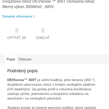
Dvojžilová rohož DEVIsnow ™ 300T Ochranná rohož.
Merný výkon 300W/m2 , 400V
Detailné informácie
OPÝTAŤ SA
ZDIEĽAŤ
Popis
Diskusia
Podrobný popis
DEVIsnow™ 300T
je veľmi kvalitná, plne tienená (360 °)
dvojžilová vykurovacia rohož s tvrdým vonkajším plášťom
(UV stabilným). Jej guľatý profil a robustná konštrukcia
zaisťuje rýchlu, jednoduchú a bezpečnú inštaláciu na
strechách i na vonkajších plochách.
Studený koniec je tvorený pevnými vodičmi, ktoré zaisťujú