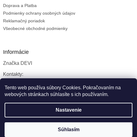
Doprava a Platba
Podmienky ochrany osobných údajov
Reklamačný poriadok
Všeobecné obchodné podmienky
Informácie
Značka DEVI
Kontakty:
Servisné služby
Tento web používa súbory Cookies. Pokračovaním na
webových stránkach súhlasíte s ich používaním.
Nastavenie
Vytvoril Shoptet
Súhlasím
Copyright 2026
DEVIkúrenie.sk
. Všetky práva vyhradené.