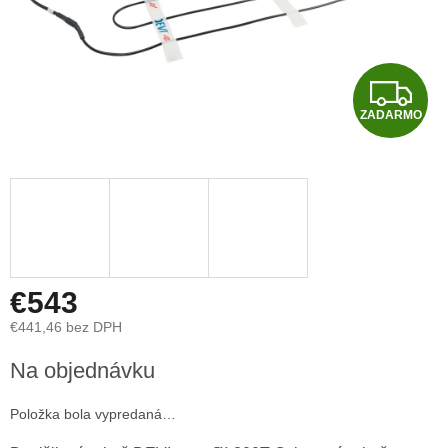
Z
ZADARMO
A
D
A
R
M
€543
€441,46 bez DPH
O
Jednotková
Na objednávku
cena:
Položka bola vypredaná…