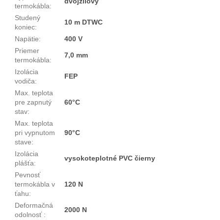
dvojžilový
termokábla
:
Studený
10 m DTWC
koniec
:
Napätie
:
400 V
Priemer
7,0 mm
termokábla
:
Izolácia
FEP
vodiča
:
Max. teplota
pre zapnutý
60°C
stav
:
Max. teplota
pri vypnutom
90°C
stave
:
Izolácia
vysokoteplotné PVC čierny
plášťa
:
Pevnosť
termokábla v
120 N
ťahu
:
Deformačná
2000 N
odolnosť
: