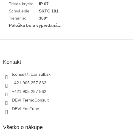
Trieda krytia
:
IP 67
Schválenie
:
SKTC 101
Tienenie
:
360°
Položka bola vypredaná…
Z
á
p
ä
Kontakt
t
i
tconsult
@
tconsult.sk
e
+421 905 257 862
+421 905 257 862
DEVI TermoConsult
DEVI YouTube
Všetko o nákupe