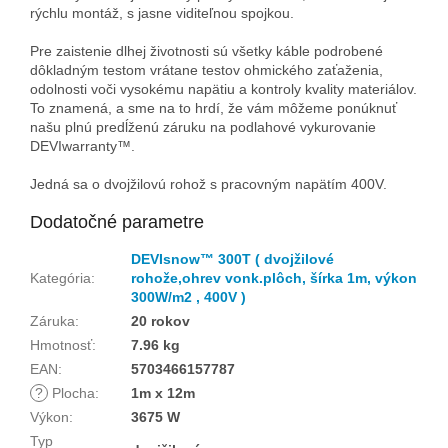
rýchlu montáž, s jasne viditeľnou spojkou.
Pre zaistenie dlhej životnosti sú všetky káble podrobené
dôkladným testom vrátane testov ohmického zaťaženia,
odolnosti voči vysokému napätiu a kontroly kvality materiálov.
To znamená, a sme na to hrdí, že vám môžeme ponúknuť
našu plnú predĺženú záruku na podlahové vykurovanie
DEVIwarranty™.
Jedná sa o dvojžilovú rohož s pracovným napätím 400V.
Dodatočné parametre
DEVIsnow™ 300T ( dvojžilové
Kategória
:
rohože,ohrev vonk.plôch, šírka 1m, výkon
300W/m2 , 400V )
Záruka
:
20 rokov
Hmotnosť
:
7.96 kg
EAN
:
5703466157787
?
Plocha
:
1m x 12m
Výkon
:
3675 W
Typ