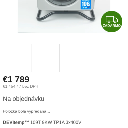
Z
ZADARMO
A
D
A
R
M
€1 789
€1 454,47 bez DPH
O
Jednotková
Na objednávku
cena:
Položka bola vypredaná…
DEVItemp™
109T 9KW TP1A 3x400V