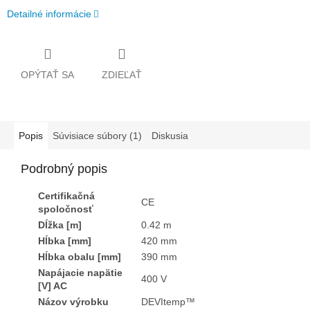
Detailné informácie
OPÝTAŤ SA
ZDIEĽAŤ
Popis
Súvisiace súbory (1)
Diskusia
Podrobný popis
Certifikačná
CE
spoločnosť
Dĺžka [m]
0.42 m
Hĺbka [mm]
420 mm
Hĺbka obalu [mm]
390 mm
Napájacie napätie
400 V
[V] AC
Názov výrobku
DEVItemp™