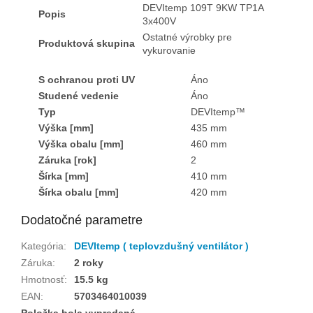
DEVItemp 109T 9KW TP1A
Popis
3x400V
Ostatné výrobky pre
Produktová skupina
vykurovanie
S ochranou proti UV
Áno
Studené vedenie
Áno
Typ
DEVItemp™
Výška [mm]
435 mm
Výška obalu [mm]
460 mm
Záruka [rok]
2
Šírka [mm]
410 mm
Šírka obalu [mm]
420 mm
Dodatočné parametre
Kategória
:
DEVItemp ( teplovzdušný ventilátor )
Záruka
:
2 roky
Hmotnosť
:
15.5 kg
EAN
:
5703464010039
Položka bola vypredaná…