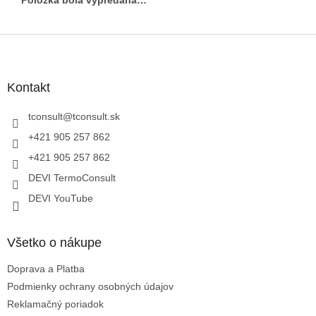
Z
á
p
ä
Kontakt
t
i
tconsult
@
tconsult.sk
e
+421 905 257 862
+421 905 257 862
DEVI TermoConsult
DEVI YouTube
Všetko o nákupe
Doprava a Platba
Podmienky ochrany osobných údajov
Reklamačný poriadok