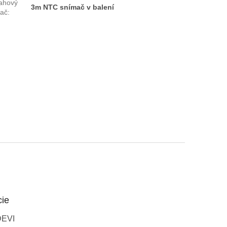
ahový
3m NTC snímač v balení
ač
:
cie
DEVI