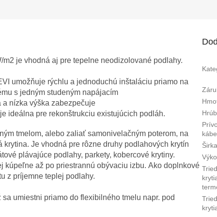
R
M
Dod
2 je vhodná aj pre tepelne neodizolované podlahy.
Kate
O
VI umožňuje rýchlu a jednoduchú inštaláciu priamo na
Záru
tému s jedným studeným napájacím
Hmo
ia a nízka výška zabezpečuje
Hrúb
e ideálna pre rekonštrukciu existujúcich podláh.
Prív
ilným tmelom, alebo zaliať samonivelačným poterom, na
kábe
krytina. Je vhodná pre rôzne druhy podlahových krytín
Širk
ové plávajúce podlahy, parkety, kobercové krytiny.
Výk
ej kúpeľne až po priestrannú obývaciu izbu. Ako doplnkové
Trie
u z príjemne teplej podlahy.
kryti
term
 sa umiestni priamo do flexibilného tmelu napr. pod
Trie
kryti