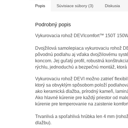
Popis
Súvisiace súbory (3)
Diskusia
Podrobný popis
Vykurovacia rohož DEVIcomfort™ 150T 150W/m
Dvojžilová samolepiaca vykurovaciu rohož DE
pôvodnú podlahu aj vďaka dvojžilovému sys
koncom.
Jej guľatý profil, robustná konštrukc
rýchlu, jednoduchú a bezpečnú montáž, ktorá j
Vykurovaciu rohož DEVI možno zatrieť flexib
ktorý sa obvyklým spôsobom položí podlahová 
ako keramická dlažba, prírodný kameň, laminát
Ako hlavné kúrenie pre každý priestor od mal
kúrenie pre temperovanie na zaistenie komfort
Trvanlivá a spoľahlivá hrúbka len 4 mm (rohož
dlažbu).