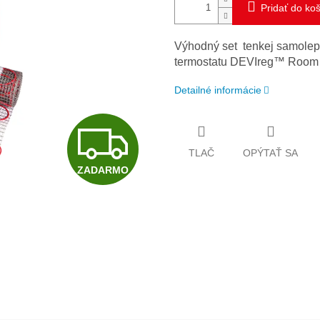
Pridať do ko
Výhodný set tenkej samolepi
termostatu DEVIreg™ Room 
Detailné informácie
Z
TLAČ
OPÝTAŤ SA
ZADARMO
A
D
A