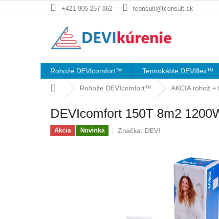
Prejsť
+421 905 257 862
tconsult@tconsult.sk
na
obsah
Rohože DEVIcomfort™
Termokáble DEVIflex™
Domov
Rohože DEVIcomfort™
AKCIA rohož +
DEVIcomfort 150T 8m2 1200
Značka:
DEVI
Akcia
Novinka