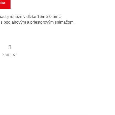
šíka
acej rohože v dĺžke 16m x 0,5m a
s podlahovým a priestorovým snímačom.
ZDIEĽAŤ