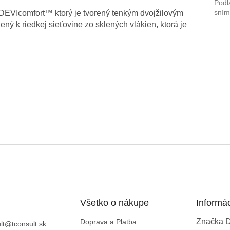
Podl
sním
EVIcomfort™ ktorý je tvorený tenkým dvojžilovým
ý k riedkej sieťovine zo sklených vlákien, ktorá je
Všetko o nákupe
Informá
Značka 
Doprava a Platba
lt
@
tconsult.sk