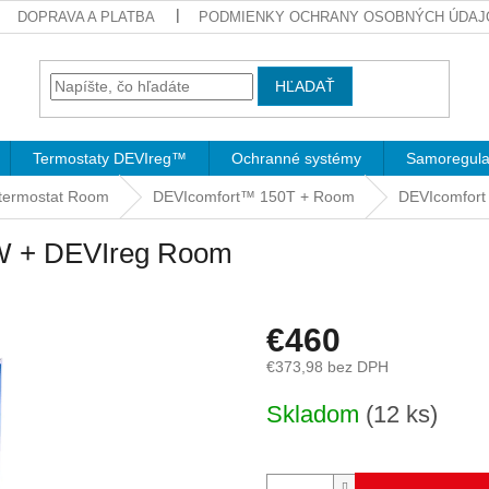
DOPRAVA A PLATBA
PODMIENKY OCHRANY OSOBNÝCH ÚDAJ
HĽADAŤ
Termostaty DEVIreg™
Ochranné systémy
Samoregula
 termostat Room
DEVIcomfort™ 150T + Room
DEVIcomfort
W + DEVIreg Room
€460
€373,98 bez DPH
Jednotková
Skladom
(12 ks)
cena: