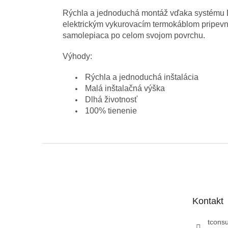
Rýchla a jednoduchá montáž vďaka systému D
elektrickým vykurovacím termokáblom pripevnen
samolepiaca po celom svojom povrchu.
Výhody:
Rýchla a jednoduchá inštalácia
Malá inštalačná výška
Dlhá životnosť
100% tienenie
Z
á
p
ä
t
Kontakt
i
e
tconsu