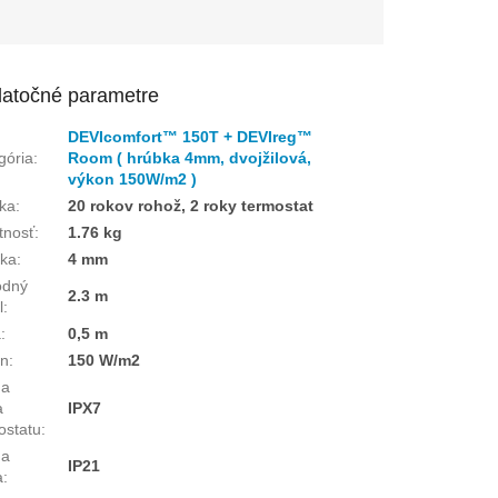
atočné parametre
DEVIcomfort™ 150T + DEVIreg™
gória
:
Room ( hrúbka 4mm, dvojžilová,
výkon 150W/m2 )
ka
:
20 rokov rohož, 2 roky termostat
tnosť
:
1.76 kg
ka
:
4 mm
odný
2.3 m
l
:
a
:
0,5 m
on
:
150 W/m2
da
a
IPX7
ostatu
:
da
IP21
a
: