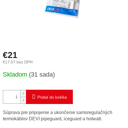
€21
€17,07 bez DPH
Jednotková
Skladom
(31 sada)
cena:
Pridať do košíka
Súprava pre pripojenie a ukončenie samoregulačných
termokáblov DEVI pipeguard, iceguard a hotwatt.