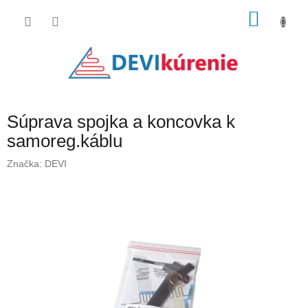
Prejsť
NÁKU
na
obsah
KOŠÍK
Súprava spojka a koncovka k
samoreg.káblu
Značka:
DEVI