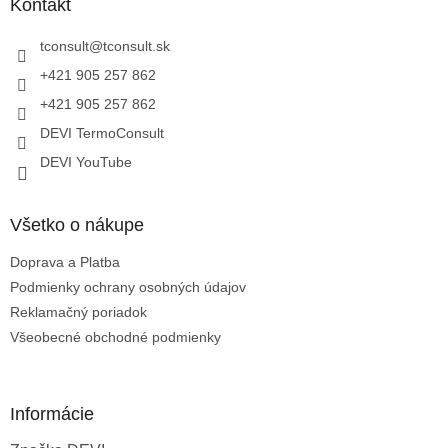
ä
Kontakt
t
i
tconsult
@
tconsult.sk
e
+421 905 257 862
+421 905 257 862
DEVI TermoConsult
DEVI YouTube
Všetko o nákupe
Doprava a Platba
Podmienky ochrany osobných údajov
Reklamačný poriadok
Všeobecné obchodné podmienky
Informácie