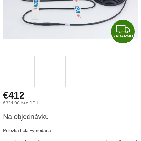
Z
ZADARMO
A
D
A
R
M
€412
€334,96 bez DPH
O
Jednotková
Na objednávku
cena:
Položka bola vypredaná…