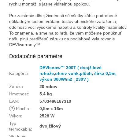
rýchlu montáž, s jasne viditeľnou spojkou.
Pre zaistenie dlhej životnosti sú všetky káble podrobené
dôkladným testom vrátane testov ohmického zaťaženia,
odolnosti voči vysokému napätiu a kontroly kvality materiálov.
To znamená, a sme na to hrdí, že vám môžeme ponúknuť
našu plnú predĺženú záruku na podlahové vykurovanie
DEVIwarranty™.
Dodatočné parametre
DEVIsnow™ 300T ( dvojžilové
Kategória
:
rohože,ohrev vonk.plôch, šírka 0,5m,
výkon 300W/m2 , 230V )
Záruka
:
20 rokov
Hmotnosť
:
5.4 kg
EAN
:
5703466187319
?
Plocha
:
0,5m x 16m
Výkon
:
2528 W
Typ
dvojžilový
termokábla
:
Studený