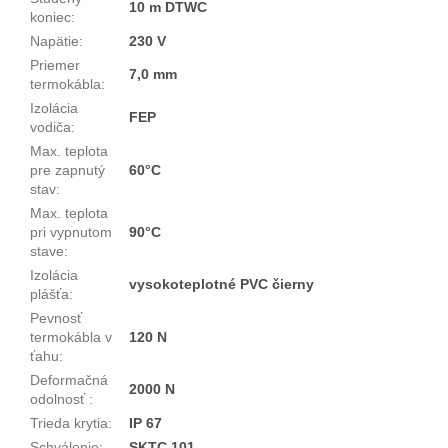
10 m DTWC
koniec
:
Napätie
:
230 V
Priemer
7,0 mm
termokábla
:
Izolácia
FEP
vodiča
:
Max. teplota
pre zapnutý
60°C
stav
:
Max. teplota
pri vypnutom
90°C
stave
:
Izolácia
vysokoteplotné PVC čierny
plášťa
:
Pevnosť
termokábla v
120 N
ťahu
:
Deformačná
2000 N
odolnosť
:
Trieda krytia
:
IP 67
Schválenie
:
SKTC 101