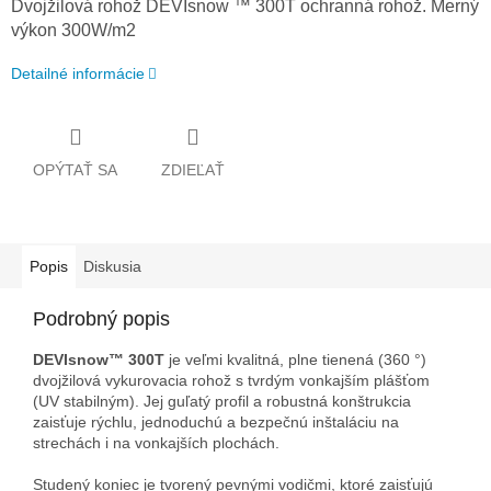
Dvojžilová rohož DEVIsnow ™ 300T ochranná rohož. Merný
výkon 300W/m2
Detailné informácie
OPÝTAŤ SA
ZDIEĽAŤ
Popis
Diskusia
Podrobný popis
DEVIsnow™ 300T
je veľmi kvalitná, plne tienená (360 °)
dvojžilová vykurovacia rohož s tvrdým vonkajším plášťom
(UV stabilným). Jej guľatý profil a robustná konštrukcia
zaisťuje rýchlu, jednoduchú a bezpečnú inštaláciu na
strechách i na vonkajších plochách.
Studený koniec je tvorený pevnými vodičmi, ktoré zaisťujú