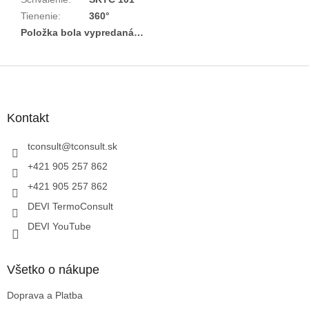
Tienenie
:
360°
Položka bola vypredaná…
Z
á
p
ä
Kontakt
t
i
tconsult
@
tconsult.sk
e
+421 905 257 862
+421 905 257 862
DEVI TermoConsult
DEVI YouTube
Všetko o nákupe
Doprava a Platba