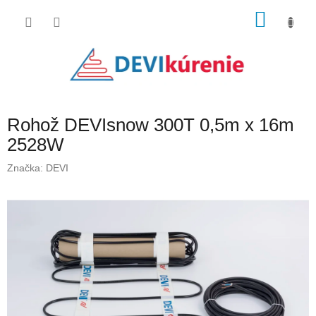
Prejsť
NÁKU
na
obsah
KOŠÍK
Rohož DEVIsnow 300T 0,5m x 16m
2528W
Značka:
DEVI