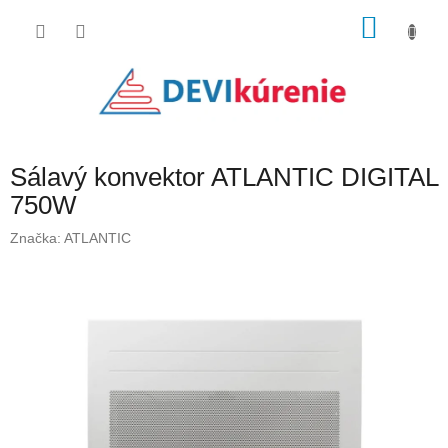
Prejsť
NÁKU
na
obsah
KOŠÍK
Sálavý konvektor ATLANTIC DIGITAL
750W
Značka:
ATLANTIC