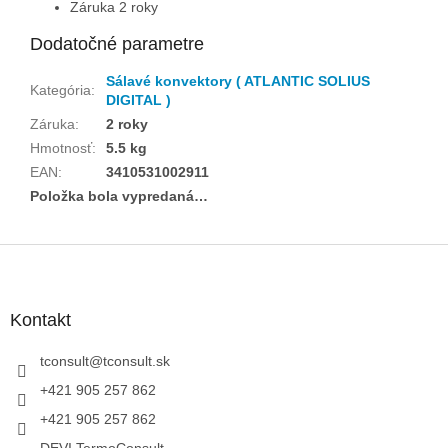
Záruka 2 roky
Dodatočné parametre
Sálavé konvektory ( ATLANTIC SOLIUS
Kategória
:
DIGITAL )
Záruka
:
2 roky
Hmotnosť
:
5.5 kg
EAN
:
3410531002911
Položka bola vypredaná…
Z
á
p
ä
Kontakt
t
i
tconsult
@
tconsult.sk
e
+421 905 257 862
+421 905 257 862
DEVI TermoConsult