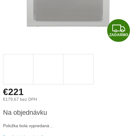
Z
ZADARMO
A
D
A
R
M
€221
€179,67 bez DPH
O
Jednotková
Na objednávku
cena:
Položka bola vypredaná…