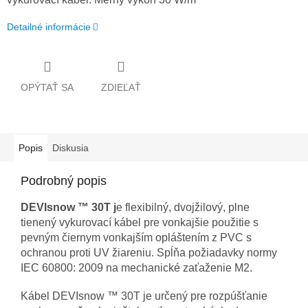
Detailné informácie
OPÝTAŤ SA
ZDIEĽAŤ
Popis
Diskusia
Podrobný popis
DEVIsnow ™ 30T
j
e flexibilný, dvojžilový, plne
tienený vykurovací kábel pre vonkajšie použitie s
pevným čiernym vonkajším opláštením z PVC s
ochranou proti UV žiareniu. Spĺňa požiadavky normy
IEC 60800: 2009 na mechanické zaťaženie M2.
Kábel DEVIsnow ™ 30T je určený pre rozpúšťanie