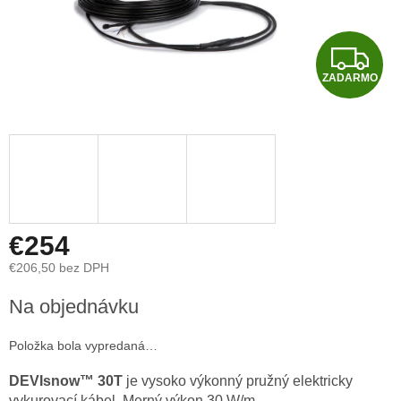
Z
ZADARMO
A
D
A
R
M
€254
€206,50 bez DPH
O
Jednotková
Na objednávku
cena:
Položka bola vypredaná…
DEVIsnow™ 30T
je vysoko výkonný pružný elektricky
vykurovací kábel. Merný výkon 30 W/m