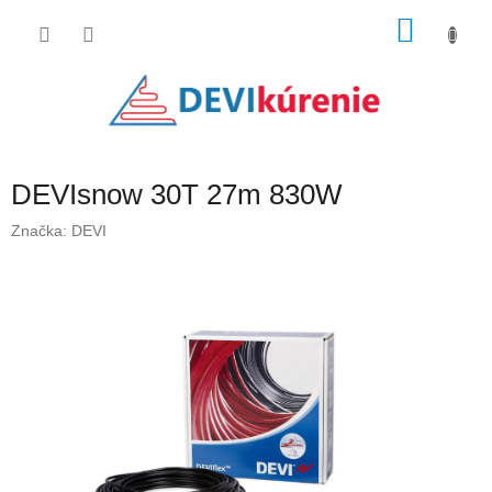
Prejsť
NÁKU
na
obsah
KOŠÍK
DEVIsnow 30T 27m 830W
Značka:
DEVI