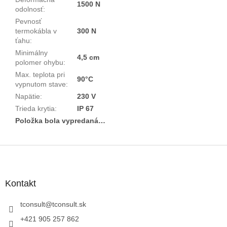
1500 N
odolnosť
:
Pevnosť
termokábla v
300 N
ťahu
:
Minimálny
4,5 cm
polomer ohybu
:
Max. teplota pri
90°C
vypnutom stave
:
Napätie
:
230 V
Trieda krytia
:
IP 67
Položka bola vypredaná…
Z
á
p
ä
Kontakt
t
i
tconsult
@
tconsult.sk
e
+421 905 257 862