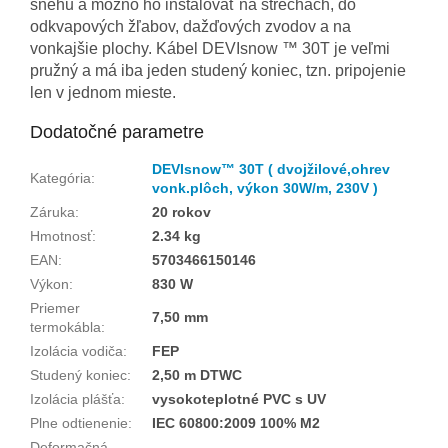
snehu a možno ho inštalovať na strechách, do
odkvapových žľabov, dažďových zvodov a na
vonkajšie plochy. Kábel DEVIsnow ™ 30T je veľmi
pružný a má iba jeden studený koniec, tzn. pripojenie
len v jednom mieste.
Dodatočné parametre
DEVIsnow™ 30T ( dvojžilové,ohrev
Kategória
:
vonk.plôch, výkon 30W/m, 230V )
Záruka
:
20 rokov
Hmotnosť
:
2.34 kg
EAN
:
5703466150146
Výkon
:
830 W
Priemer
7,50 mm
termokábla
:
Izolácia vodiča
:
FEP
Studený koniec
:
2,50 m DTWC
Izolácia plášťa
:
vysokoteplotné PVC s UV
Plne odtienenie
:
IEC 60800:2009 100% M2
Deformačná